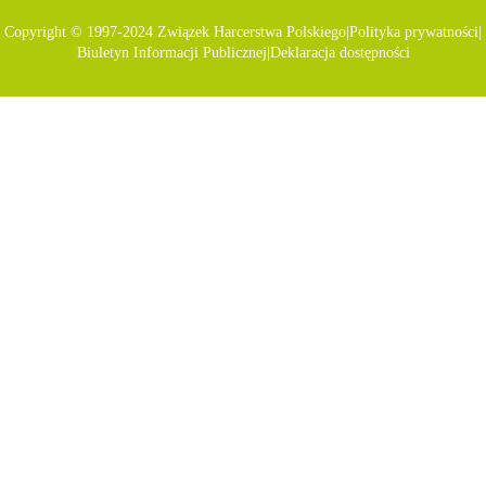
Copyright © 1997-2024 Związek Harcerstwa Polskiego
|
Polityka prywatności
|
Biuletyn Informacji Publicznej
|
Deklaracja dostępności