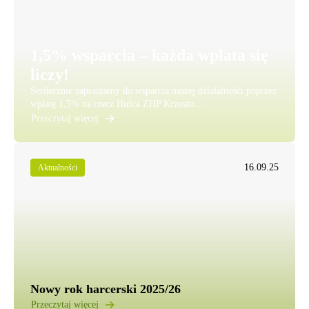
1,5% wsparcia – każda wpłata się
liczy!
Serdecznie zapraszamy do wsparcia naszej działalności poprzez
wpłatę 1,5% na rzecz Hufca ZHP Krzeszo...
Przeczytaj więcej
16.09.25
Aktualności
Nowy rok harcerski 2025/26
Przeczytaj więcej