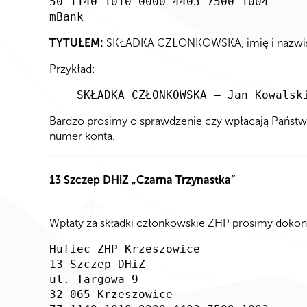
50 1140 1010 0000 4403 7500 1004
mBank
TYTUŁEM:
SKŁADKA CZŁONKOWSKA, imię i nazwisko d
Przykład:
SKŁADKA CZŁONKOWSKA – Jan Kowalsk
Bardzo prosimy o sprawdzenie czy wpłacają Państw
numer konta.
13 Szczep DHiZ „Czarna Trzynastka”
Wpłaty za składki członkowskie ZHP prosimy dokon
Hufiec ZHP Krzeszowice
13 Szczep DHiZ
ul. Targowa 9
32-065 Krzeszowice