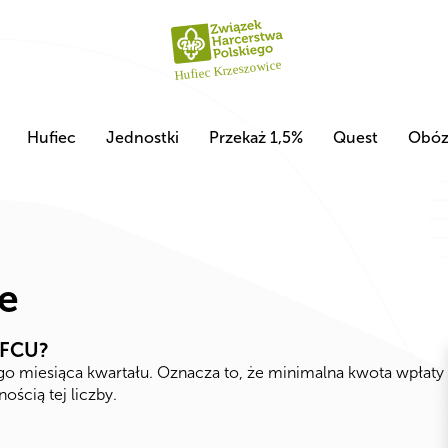
Hufiec
Jednostki
Przekaż 1,5%
Quest
Obó
e
UFCU?
ego miesiąca kwartału. Oznacza to, że minimalna kwota wpłaty
ścią tej liczby.