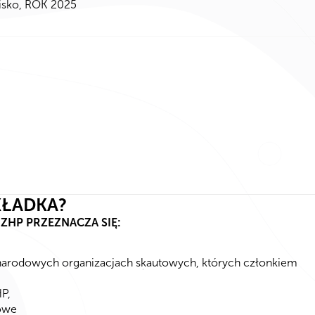
sko, ROK 2025
KŁADKA?
ZHP PRZEZNACZA SIĘ:
narodowych organizacjach skautowych, których członkiem
P,
mowe