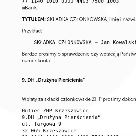
77 1140 1010 0000 4403 7500 1003
mBank
TYTUŁEM:
SKŁADKA CZŁONKOWSKA, imię i nazwisko
Przykład:
SKŁADKA CZŁONKOWSKA – Jan Kowalsk
Bardzo prosimy o sprawdzenie czy wpłacają Państw
numer konta.
9. DH „Drużyna Pierścienia”
Wpłaty za składki członkowskie ZHP prosimy dokon
Hufiec ZHP Krzeszowice
9.DH „Drużyna Pierścienia”
ul. Targowa 9
32-065 Krzeszowice