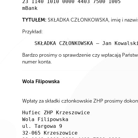
23 1140 1010 0000 4403 7500 1005
mBank
TYTUŁEM:
SKŁADKA CZŁONKOWSKA, imię i nazwisko d
Przykład:
SKŁADKA CZŁONKOWSKA – Jan Kowalsk
Bardzo prosimy o sprawdzenie czy wpłacają Państw
numer konta.
Wola Filipowska
Wpłaty za składki członkowskie ZHP prosimy dokon
Hufiec ZHP Krzeszowice
Wola Filipowska
ul. Targowa 9
32-065 Krzeszowice