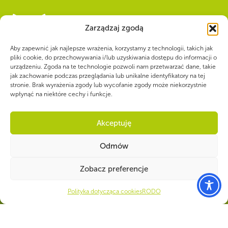
Zarządzaj zgodą
WSPÓLNIE DLA HARCERSKIEJ MISJI
Aby zapewnić jak najlepsze wrażenia, korzystamy z technologii, takich jak
pliki cookie, do przechowywania i/lub uzyskiwania dostępu do informacji o
Twoje wsparcie, nasza
urządzeniu. Zgoda na te technologie pozwoli nam przetwarzać dane, takie
jak zachowanie podczas przeglądania lub unikalne identyfikatory na tej
siła!
stronie. Brak wyrażenia zgody lub wycofanie zgody może niekorzystnie
wpłynąć na niektóre cechy i funkcje.
Numer konta do darowizn na rzecz ZHP
Akceptuję
22 1140 1010 0000 5392 2900
1017
Odmów
Zobacz preferencje
Polityka dotycząca cookies
RODO
CZY WIESZ, ŻE...
Drużynowi ZHP przepracowują społecznie łącznie 8 mln godzin w ciągu