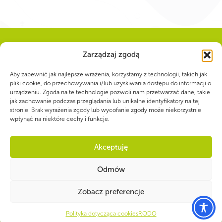
Zarządzaj zgodą
WSPÓLNIE DLA HARCERSKIEJ MISJI
Aby zapewnić jak najlepsze wrażenia, korzystamy z technologii, takich jak
pliki cookie, do przechowywania i/lub uzyskiwania dostępu do informacji o
Twoje wsparcie, nasza
urządzeniu. Zgoda na te technologie pozwoli nam przetwarzać dane, takie
jak zachowanie podczas przeglądania lub unikalne identyfikatory na tej
stronie. Brak wyrażenia zgody lub wycofanie zgody może niekorzystnie
siła!
wpłynąć na niektóre cechy i funkcje.
Numer konta do darowizn na rzecz ZHP
Akceptuję
22 1140 1010 0000 5392 2900
1017
Odmów
Zobacz preferencje
Polityka dotycząca cookies
RODO