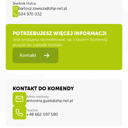
Skarbnik Hufca
bartosz.zawisza@zhp.net.pl
504 970 032
POTRZEBUJESZ WIĘCEJ INFORMACJI
Jeśli próbujesz skontaktować się z biurem Komendy
przejdź do zakładki Kontakt.
Kontakt
KONTAKT DO KOMENDY
Adres mailowy
antonina.guzik@zhp.net.pl
Telefon
+48 662 097 580