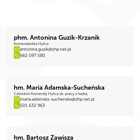
phm. Antonina Guzik-Krzanik
Komendantka Hufca
antonina.guzik@zhp.net.pl
662 097 580
hm. Maria Adamska-Sucheńska
Członkini Komendy Hufca ds. pracy z kadrą
maria.adamska-suchenska@zhp.net.pl
501 632 963
hm. Bartosz Zawisza