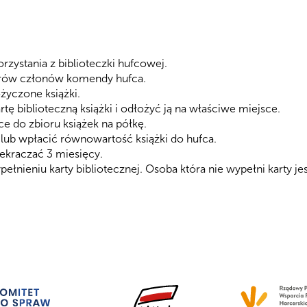
zystania z biblioteczki hufcowej.
urów członów komendy hufca.
yczone książki.
ę biblioteczną książki i odłożyć ją na właściwe miejsce.
ce do zbioru książek na półkę.
 lub wpłacić równowartość książki do hufca.
zekraczać 3 miesięcy.
łnieniu karty bibliotecznej. Osoba która nie wypełni karty jes