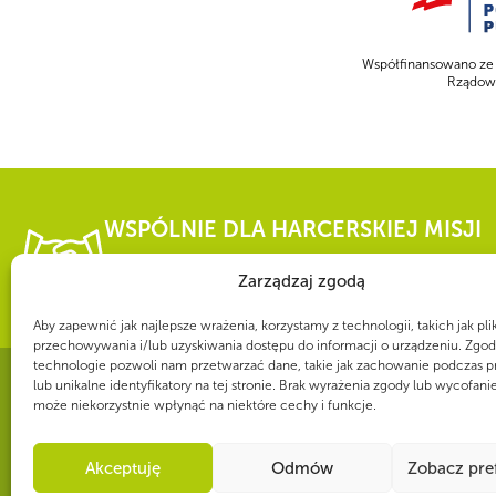
Współfinansowano ze
Rządowe
WSPÓLNIE DLA HARCERSKIEJ MISJI
Twoje wsparcie, nasza
Zarządzaj zgodą
Aby zapewnić jak najlepsze wrażenia, korzystamy z technologii, takich jak pli
przechowywania i/lub uzyskiwania dostępu do informacji o urządzeniu. Zgod
technologie pozwoli nam przetwarzać dane, takie jak zachowanie podczas p
lub unikalne identyfikatory na tej stronie. Brak wyrażenia zgody lub wycofani
może niekorzystnie wpłynąć na niektóre cechy i funkcje.
CZY WIESZ, ŻE...
Corocznie w obozach harcerskich bierze udział ponad 85 000 osób.
Akceptuję
Odmów
Zobacz pre