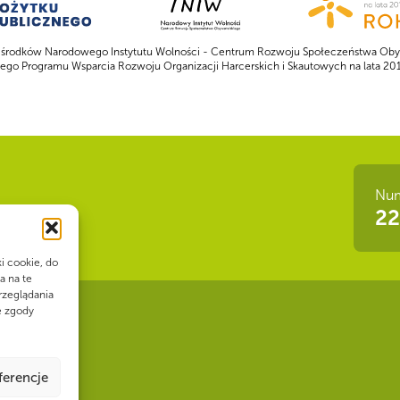
 środków Narodowego Instytutu Wolności - Centrum Rozwoju Społeczeństwa Oby
go Programu Wsparcia Rozwoju Organizacji Harcerskich i Skautowych na lata 2
Num
 siła!
22
ki cookie, do
a na te
rzeglądania
e zgody
ferencje