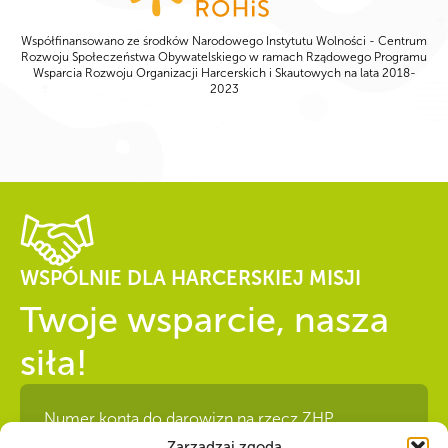
Współfinansowano ze środków Narodowego Instytutu Wolności - Centrum
Rozwoju Społeczeństwa Obywatelskiego w ramach Rządowego Programu
Wsparcia Rozwoju Organizacji Harcerskich i Skautowych na lata 2018-
2023
WSPÓLNIE DLA HARCERSKIEJ MISJI
Twoje wsparcie, nasza
siła!
Numer konta do darowizn na rzecz ZHP
22 1140 1010 0000 5392 2900
Zarządzaj zgodą