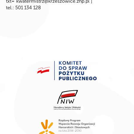
txt=”
kwatermistrz@krzeszowice.zhp.pl
”]
tel.: 501 134 128