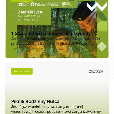
1,5% podatku na harcerskie przygody
Serdecznie zapraszamy do wsparcia naszej działalności
poprzez wpłatę 1,5% na rzecz Hufca ZHP Krzeszo...
Przeczytaj więcej
25.10.24
Aktualności
Piknik Rodzinny Hufca
Jesień już w pełni, a my wracamy do pięknej
wrześniowej niedzieli, podczas której zorganizowaliśmy