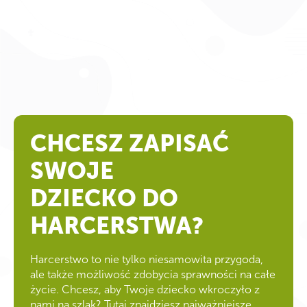
CHCESZ ZAPISAĆ
SWOJE
DZIECKO DO
HARCERSTWA?
Harcerstwo to nie tylko niesamowita przygoda,
ale także możliwość zdobycia sprawności na całe
życie. Chcesz, aby Twoje dziecko wkroczyło z
nami na szlak? Tutaj znajdziesz najważniejsze